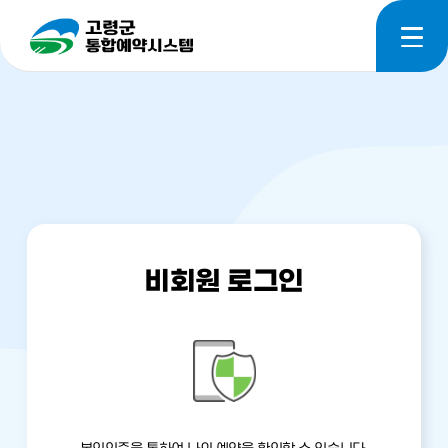
전
체
메
뉴
비회원 로그인